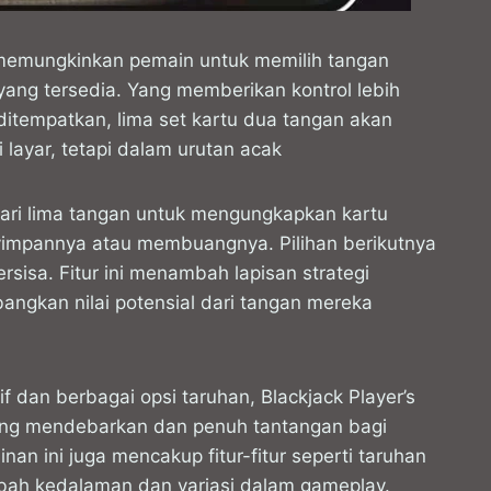
 memungkinkan pemain untuk memilih tangan
yang tersedia. Yang memberikan kontrol lebih
 ditempatkan, lima set kartu dua tangan akan
i layar, tetapi dalam urutan acak
ari lima tangan untuk mengungkapkan kartu
mpannya atau membuangnya. Pilihan berikutnya
ersisa. Fitur ini menambah lapisan strategi
ngkan nilai potensial dari tangan mereka
f dan berbagai opsi taruhan, Blackjack Player’s
ng mendebarkan dan penuh tantangan bagi
nan ini juga mencakup fitur-fitur seperti taruhan
ah kedalaman dan variasi dalam gameplay.