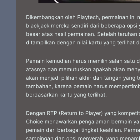
Dikembangkan oleh Playtech, permainan ini
blackjack mereka sendiri dari beberapa opsi 
besar atas hasil permainan. Setelah taruhan
ditampilkan dengan nilai kartu yang terlihat d
Pemain kemudian harus memilih salah satu d
atasnya dan memutuskan apakah akan menyi
akan menjadi pilihan akhir dari tangan yang t
tambahan, karena pemain harus mempertimba
berdasarkan kartu yang terlihat.
Dengan RTP (Return to Player) yang kompetiti
Choice menawarkan pengalaman bermain ya
pemain dari berbagai tingkat keahlian. Permai
sampingan dan opsi menyerah, yang menamb