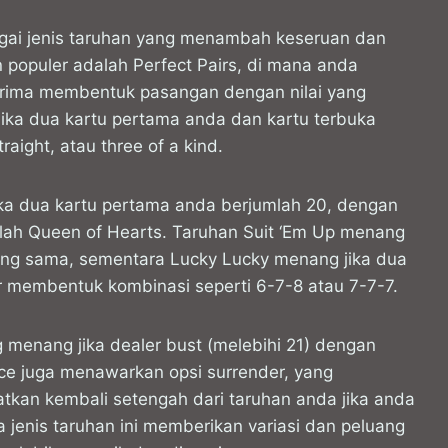
agai jenis taruhan yang menambah keseruan dan
n populer adalah Perfect Pairs, di mana anda
erima membentuk pasangan dengan nilai yang
ika dua kartu pertama anda dan kartu terbuka
aight, atau three of a kind.
ka dua kartu pertama anda berjumlah 20, dengan
alah Queen of Hearts. Taruhan Suit ‘Em Up menang
yang sama, sementara Lucky Lucky menang jika dua
r membentuk kombinasi seperti 6-7-8 atau 7-7-7.
ng menang jika dealer bust (melebihi 21) dengan
oice juga menawarkan opsi surrender, yang
an kembali setengah dari taruhan anda jika anda
jenis taruhan ini memberikan variasi dan peluang