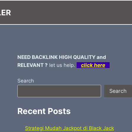
LER
NEED BACKLINK HIGH QUALITY and
RELEVANT ?
let us help.
click here
Search
Search
Recent Posts
Strategi Mudah Jackpot di Black Jack