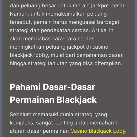
dan peluang besar untuk meraih jackpot besar.
Namun, untuk memaksimalkan peluang
tersebut, pemain harus menguasai berbagai
strategi dan pendekatan cerdas. Artikel ini
akan membahas cara-cara cerdas
meningkatkan peluang jackpot di casino
blackjack lobby, mulai dari pemahaman dasar
hingga strategi lanjutan yang bisa diterapkan.
Pahami Dasar-Dasar
Permainan Blackjack
Sebelum memasuki dunia strategi yang
kompleks, sangat penting untuk memahami
aturan dasar permainan
Casino Blackjack Loby
.