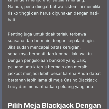
kalah dan mengurangi setelah menang.
Namun, perlu diingat bahwa sistem ini memiliki
risiko tinggi dan harus digunakan dengan hati-
hati.
Penting juga untuk tidak terlalu terbawa
suasana dan bermain dengan kepala dingin.
Jika sudah mencapai batas kerugian,
sebaiknya berhenti dan kembali lain waktu.
Dengan pengelolaan bankroll yang baik,
peluang untuk terus bermain dan meraih
jackpot menjadi lebih besar karena Anda dapat
bertahan lebih lama di meja Casino Blackjack
Loby dan memanfaatkan peluang yang ada.
Pilih Meja Blackjack Dengan