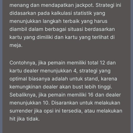
menang dan mendapatkan jackpot. Strategi ini
didasarkan pada kalkulasi statistik yang
menunjukkan langkah terbaik yang harus
diambil dalam berbagai situasi berdasarkan
kartu yang dimiliki dan kartu yang terlihat di
meja.
Contohnya, jika pemain memiliki total 12 dan
kartu dealer menunjukkan 4, strategi yang
optimal biasanya adalah untuk stand, karena
kemungkinan dealer akan bust lebih tinggi.
Sebaliknya, jika pemain memiliki 16 dan dealer
menunjukkan 10. Disarankan untuk melakukan
surrender jika opsi ini tersedia, atau melakukan
hit jika tidak.