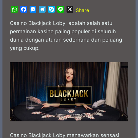
W
F
M
T
S
L
X
Share
h
a
e
e
k
i
a
c
s
l
y
n
Casino Blackjack Loby adalah salah satu
t
e
s
e
p
e
permainan kasino paling populer di seluruh
s
b
e
g
e
dunia dengan aturan sederhana dan peluang
A
o
n
r
yang cukup.
p
o
g
a
p
k
e
m
r
Casino Blackjack Loby menawarkan sensasi