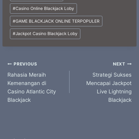
#
Casino Online Blackjack Loby
#
GAME BLACKJACK ONLINE TERPOPULER
#
Jackpot Casino Blackjack Loby
Post
PREVIOUS
NEXT
Rahasia Meraih
Strategi Sukses
navigation
Kemenangan di
Mencapai Jackpot
Casino Atlantic City
Live Lightning
Blackjack
Blackjack