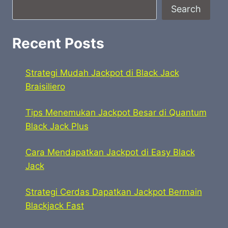
Search
Recent Posts
Strategi Mudah Jackpot di Black Jack
Braisiliero
Tips Menemukan Jackpot Besar di Quantum
Black Jack Plus
Cara Mendapatkan Jackpot di Easy Black
Jack
Strategi Cerdas Dapatkan Jackpot Bermain
Blackjack Fast