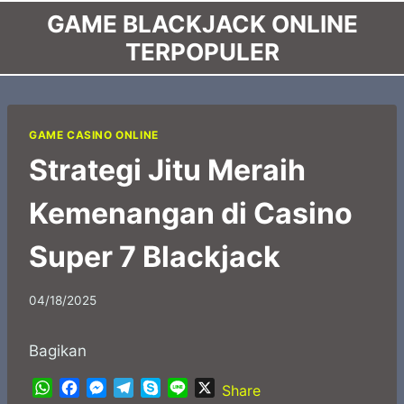
Skip
GAME BLACKJACK ONLINE
to
TERPOPULER
content
GAME CASINO ONLINE
Strategi Jitu Meraih
Kemenangan di Casino
Super 7 Blackjack
04/18/2025
Bagikan
W
F
M
T
S
L
X
Share