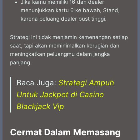
Jika kamu memiliki 16 dan dealer
menunjukkan kartu 6 ke bawah, Stand,
karena peluang dealer bust tinggi.
Strategi ini tidak menjamin kemenangan setiap
saat, tapi akan meminimalkan kerugian dan
meningkatkan peluangmu dalam jangka
panjang.
Baca Juga:
Strategi Ampuh
Untuk Jackpot di Casino
Blackjack Vip
Cermat Dalam Memasang