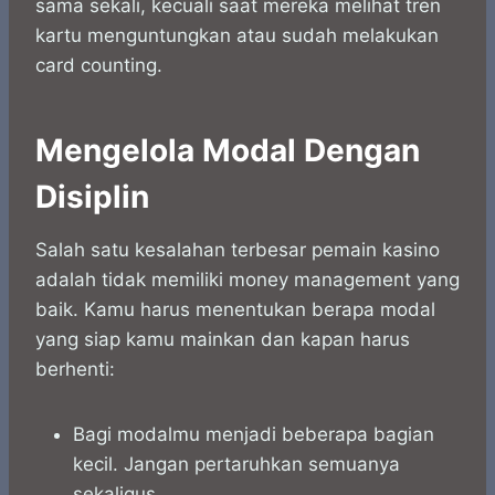
sama sekali, kecuali saat mereka melihat tren
kartu menguntungkan atau sudah melakukan
card counting.
Mengelola Modal Dengan
Disiplin
Salah satu kesalahan terbesar pemain kasino
adalah tidak memiliki money management yang
baik. Kamu harus menentukan berapa modal
yang siap kamu mainkan dan kapan harus
berhenti:
Bagi modalmu menjadi beberapa bagian
kecil. Jangan pertaruhkan semuanya
sekaligus.