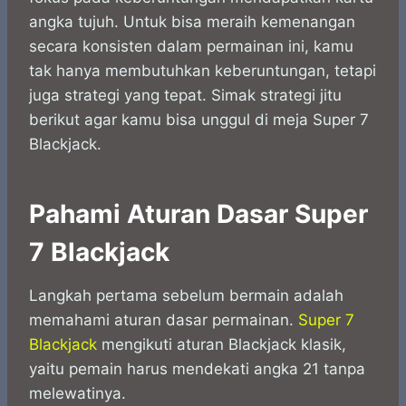
angka tujuh. Untuk bisa meraih kemenangan
secara konsisten dalam permainan ini, kamu
tak hanya membutuhkan keberuntungan, tetapi
juga strategi yang tepat. Simak strategi jitu
berikut agar kamu bisa unggul di meja Super 7
Blackjack.
Pahami Aturan Dasar Super
7 Blackjack
Langkah pertama sebelum bermain adalah
memahami aturan dasar permainan.
Super 7
Blackjack
mengikuti aturan Blackjack klasik,
yaitu pemain harus mendekati angka 21 tanpa
melewatinya.