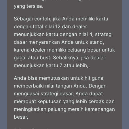
yang tersisa.
Sebagai contoh, jika Anda memiliki kartu
dengan total nilai 12 dan dealer
menunjukkan kartu dengan nilai 4, strategi
dasar menyarankan Anda untuk stand,
karena dealer memiliki peluang besar untuk
gagal atau bust. Sebaliknya, jika dealer
menunjukkan kartu 7 atau lebih,.
Anda bisa memutuskan untuk hit guna
memperbaiki nilai tangan Anda. Dengan
menguasai strategi dasar, Anda dapat
membuat keputusan yang lebih cerdas dan
meningkatkan peluang meraih kemenangan
besar.