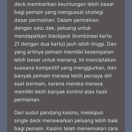
deck memberikan keuntungan lebih besar
bagi pemain yang menguasai strategi
dasar permainan. Dalam permainan
dengan satu dek, peluang untuk
mendapatkan blackjack (kombinasi kartu
21 dengan dua kartu) jauh lebih tinggi. Dan
yang artinya pemain memiliki kesempatan
lebih besar untuk menang. Ini menciptakan
suasana kompetitif yang menggiurkan, dan
banyak pemain merasa lebih percaya diri
saat bermain, karena mereka merasa
memiliki lebih banyak kontrol atas hasil
permainan.
Dari sudut pandang kasino, meskipun
single deck menawarkan peluang lebih baik
bagi pemain. Kasino telah menemukan cara