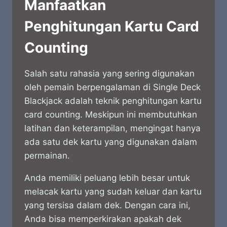
Manfaatkan
Penghitungan Kartu Card
Counting
Salah satu rahasia yang sering digunakan
oleh pemain berpengalaman di Single Deck
Blackjack adalah teknik penghitungan kartu
card counting. Meskipun ini membutuhkan
latihan dan keterampilan, mengingat hanya
ada satu dek kartu yang digunakan dalam
permainan.
Anda memiliki peluang lebih besar untuk
melacak kartu yang sudah keluar dan kartu
yang tersisa dalam dek. Dengan cara ini,
Anda bisa memperkirakan apakah dek