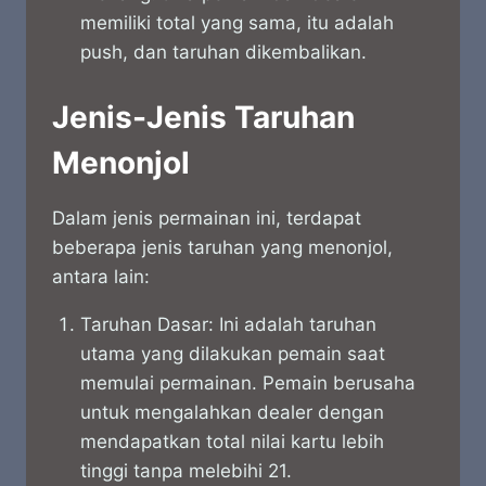
memiliki total yang sama, itu adalah
push, dan taruhan dikembalikan.
Jenis-Jenis Taruhan
Menonjol
Dalam jenis permainan ini, terdapat
beberapa jenis taruhan yang menonjol,
antara lain:
Taruhan Dasar: Ini adalah taruhan
utama yang dilakukan pemain saat
memulai permainan. Pemain berusaha
untuk mengalahkan dealer dengan
mendapatkan total nilai kartu lebih
tinggi tanpa melebihi 21.