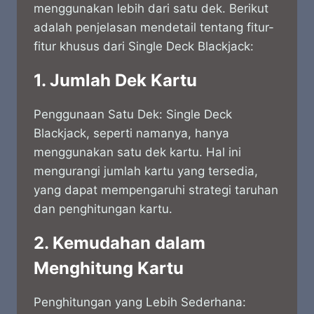
menggunakan lebih dari satu dek. Berikut
adalah penjelasan mendetail tentang fitur-
fitur khusus dari Single Deck Blackjack:
1. Jumlah Dek Kartu
Penggunaan Satu Dek: Single Deck
Blackjack, seperti namanya, hanya
menggunakan satu dek kartu. Hal ini
mengurangi jumlah kartu yang tersedia,
yang dapat mempengaruhi strategi taruhan
dan penghitungan kartu.
2. Kemudahan dalam
Menghitung Kartu
Penghitungan yang Lebih Sederhana: