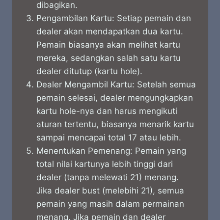
dibagikan.
Pengambilan Kartu: Setiap pemain dan
dealer akan mendapatkan dua kartu.
Pemain biasanya akan melihat kartu
mereka, sedangkan salah satu kartu
dealer ditutup (kartu hole).
Dealer Mengambil Kartu: Setelah semua
pemain selesai, dealer mengungkapkan
kartu hole-nya dan harus mengikuti
aturan tertentu, biasanya menarik kartu
sampai mencapai total 17 atau lebih.
Menentukan Pemenang: Pemain yang
total nilai kartunya lebih tinggi dari
dealer (tanpa melewati 21) menang.
Jika dealer bust (melebihi 21), semua
pemain yang masih dalam permainan
menang. Jika pemain dan dealer