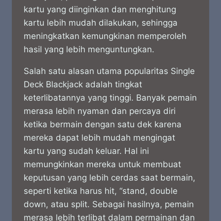
kartu yang diinginkan dan menghitung
kartu lebih mudah dilakukan, sehingga
meningkatkan kemungkinan memperoleh
hasil yang lebih menguntungkan.
Salah satu alasan utama popularitas Single
Deck Blackjack adalah tingkat
keterlibatannya yang tinggi. Banyak pemain
merasa lebih nyaman dan percaya diri
ketika bermain dengan satu dek karena
mereka dapat lebih mudah mengingat
kartu yang sudah keluar. Hal ini
memungkinkan mereka untuk membuat
keputusan yang lebih cerdas saat bermain,
seperti ketika harus hit, “stand, double
down, atau split. Sebagai hasilnya, pemain
merasa lebih terlibat dalam permainan dan