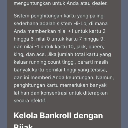
menguntungkan untuk Anda atau dealer.
Sistem penghitungan kartu yang paling
sederhana adalah sistem Hi-Lo, di mana
Anda memberikan nilai +1 untuk kartu 2
hingga 6, nilai 0 untuk kartu 7 hingga 9,
dan nilai -1 untuk kartu 10, jack, queen,
king, dan ace. Jika jumlah total kartu yang
keluar running count tinggi, berarti masih
banyak kartu bernilai tinggi yang tersisa,
dan ini memberi Anda keuntungan. Namun,
penghitungan kartu memerlukan banyak
latihan dan konsentrasi untuk diterapkan
secara efektif.
Kelola Bankroll dengan
Bijak