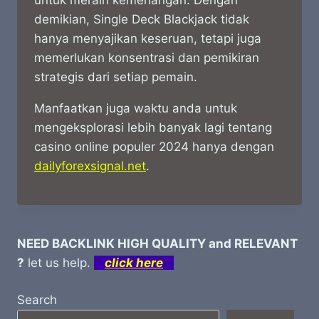
demikian, Single Deck Blackjack tidak
hanya menyajikan keseruan, tetapi juga
memerlukan konsentrasi dan pemikiran
strategis dari setiap pemain.
Manfaatkan juga waktu anda untuk
mengeksplorasi lebih banyak lagi tentang
casino online populer 2024 hanya dengan
dailyforexsignal.net
.
NEED BACKLINK HIGH QUALITY and RELEVANT
?
let us help.
click here
Search