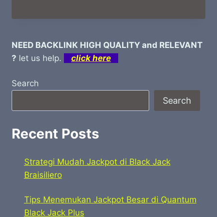
NEED BACKLINK HIGH QUALITY and RELEVANT
?
let us help.
click here
Search
Search
Recent Posts
Strategi Mudah Jackpot di Black Jack
Braisiliero
Tips Menemukan Jackpot Besar di Quantum
Black Jack Plus