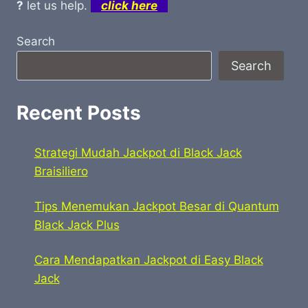
?
let us help.
click here
Search
Search
Recent Posts
Strategi Mudah Jackpot di Black Jack
Braisiliero
Tips Menemukan Jackpot Besar di Quantum
Black Jack Plus
Cara Mendapatkan Jackpot di Easy Black
Jack