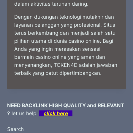
dalam aktivitas taruhan daring.
Dengan dukungan teknologi mutakhir dan
layanan pelanggan yang profesional. Situs
terus berkembang dan menjadi salah satu
pilihan utama di dunia casino online. Bagi
Anda yang ingin merasakan sensasi
bermain casino online yang aman dan
menyenangkan, TOKEN4D adalah jawaban
terbaik yang patut dipertimbangkan.
NEED BACKLINK HIGH QUALITY and RELEVANT
?
let us help.
click here
Search