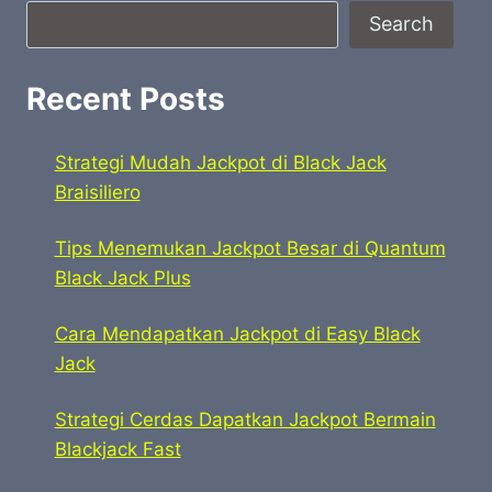
Search
Recent Posts
Strategi Mudah Jackpot di Black Jack
Braisiliero
Tips Menemukan Jackpot Besar di Quantum
Black Jack Plus
Cara Mendapatkan Jackpot di Easy Black
Jack
Strategi Cerdas Dapatkan Jackpot Bermain
Blackjack Fast