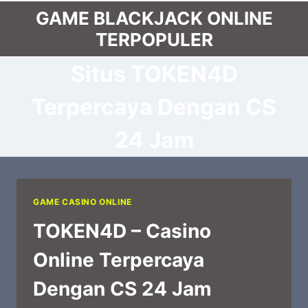
Skip
GAME BLACKJACK ONLINE
to
TERPOPULER
content
Situs TOKEN4D
Terpercaya Dengan CS
24 Jam
GAME CASINO ONLINE
TOKEN4D – Casino
Online Terpercaya
Dengan CS 24 Jam