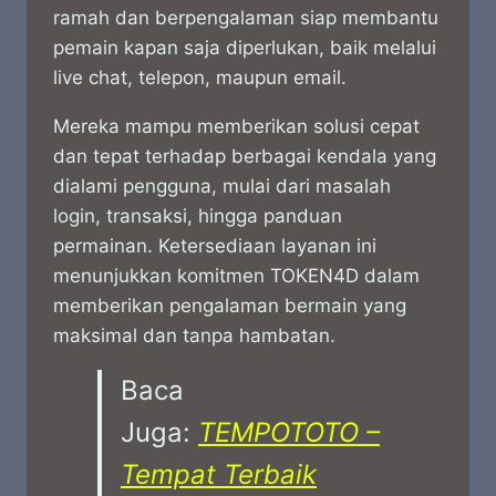
ramah dan berpengalaman siap membantu
pemain kapan saja diperlukan, baik melalui
live chat, telepon, maupun email.
Mereka mampu memberikan solusi cepat
dan tepat terhadap berbagai kendala yang
dialami pengguna, mulai dari masalah
login, transaksi, hingga panduan
permainan. Ketersediaan layanan ini
menunjukkan komitmen TOKEN4D dalam
memberikan pengalaman bermain yang
maksimal dan tanpa hambatan.
Baca
Juga:
TEMPOTOTO –
Tempat Terbaik