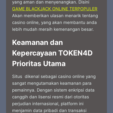
yang aman dan menyenangkan. Disini
GAME BLACKJACK ONLINE TERPOPULER
Akan memberikan ulasan menarik tentang
casino online, yang akan membantu anda
lebih mudah meraih kemenangan besar.
Keamanan dan
Kepercayaan TOKEN4D
Prioritas Utama
Situs dikenal sebagai casino online yang
sangat mengutamakan keamanan para
pemainnya. Dengan sistem enkripsi data
canggih dan lisensi resmi dari otoritas
perjudian internasional, platform ini
menjamin data pribadi dan transaksi