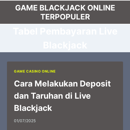
Skip
GAME BLACKJACK ONLINE
to
TERPOPULER
content
Tabel Pembayaran ​Live
Blackjack
GAME CASINO ONLINE
Cara Melakukan Deposit
dan Taruhan di Live
Blackjack
01/07/2025