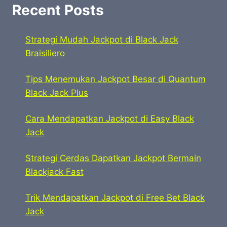
Recent Posts
Strategi Mudah Jackpot di Black Jack
Braisiliero
Tips Menemukan Jackpot Besar di Quantum
Black Jack Plus
Cara Mendapatkan Jackpot di Easy Black
Jack
Strategi Cerdas Dapatkan Jackpot Bermain
Blackjack Fast
Trik Mendapatkan Jackpot di Free Bet Black
Jack