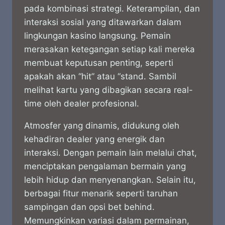
pada kombinasi strategi. Keterampilan, dan
interaksi sosial yang ditawarkan dalam
lingkungan kasino langsung.​ Pemain
merasakan ketegangan setiap kali mereka
membuat keputusan penting, seperti
apakah akan “hit” atau “stand. Sambil
melihat kartu yang dibagikan secara real-
time oleh dealer profesional.
Atmosfer yang dinamis, didukung oleh
kehadiran dealer yang energik dan
interaksi. Dengan pemain lain melalui chat,
menciptakan pengalaman bermain yang
lebih hidup dan menyenangkan. Selain itu,
berbagai fitur menarik seperti taruhan
sampingan dan opsi bet behind.
Memungkinkan variasi dalam permainan,