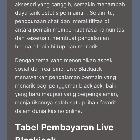
aksesori yang canggih, semakin menambah
daya tarik estetis permainan. Selain itu,
penggunaan chat dan interaktifitas di
antara pemain memperkuat rasa komunitas
dan keseruan, membuat pengalaman
bermain lebih hidup dan menarik. ​
Dengan tema yang menonjolkan aspek
sosial dan realisme, Live Blackjack
menawarkan pengalaman bermain yang
menarik bagi penggemar blackjack, baik
yang baru maupun yang berpengalaman,
menjadikannya salah satu pilihan favorit
dalam dunia kasino online.
Tabel Pembayaran ​Live