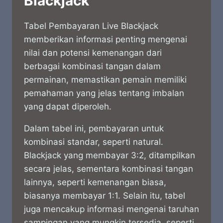
Blackjack
​Tabel Pembayaran Live Blackjack
memberikan informasi penting mengenai
nilai dan potensi kemenangan dari
berbagai kombinasi tangan dalam
permainan, memastikan pemain memiliki
pemahaman yang jelas tentang imbalan
yang dapat diperoleh.​
Dalam tabel ini, pembayaran untuk
kombinasi standar, seperti natural.
Blackjack yang membayar 3:2, ditampilkan
secara jelas, sementara kombinasi tangan
lainnya, seperti kemenangan biasa,
biasanya membayar 1:1. Selain itu, tabel
juga mencakup informasi mengenai taruhan
sampingan yang mungkin tersedia, seperti.