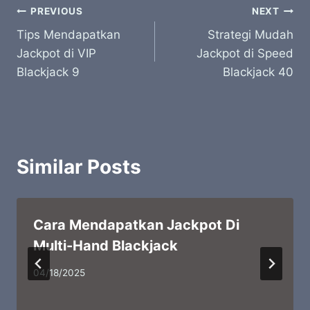
Post
PREVIOUS
NEXT
Tips Mendapatkan
Strategi Mudah
navigation
Jackpot di VIP
Jackpot di Speed
Blackjack 9
Blackjack 40
Similar Posts
Cara Mendapatkan Jackpot Di
Multi-Hand Blackjack
04/18/2025