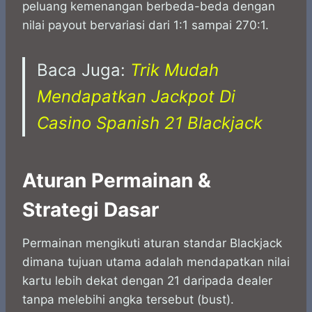
peluang kemenangan berbeda-beda dengan
nilai payout bervariasi dari 1:1 sampai 270:1.
Baca Juga:
Trik Mudah
Mendapatkan Jackpot Di
Casino Spanish 21 Blackjack
Aturan Permainan &
Strategi Dasar
Permainan mengikuti aturan standar Blackjack
dimana tujuan utama adalah mendapatkan nilai
kartu lebih dekat dengan 21 daripada dealer
tanpa melebihi angka tersebut (bust).