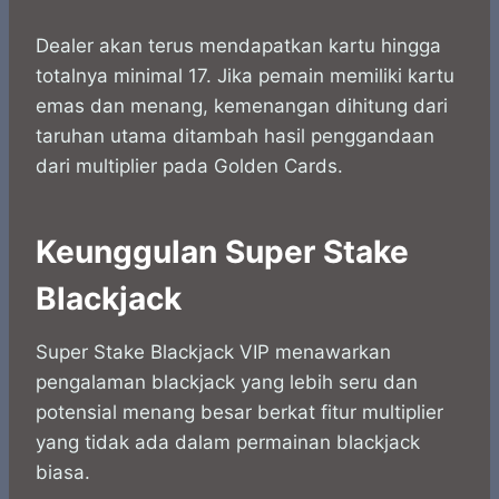
Dealer akan terus mendapatkan kartu hingga
totalnya minimal 17. Jika pemain memiliki kartu
emas dan menang, kemenangan dihitung dari
taruhan utama ditambah hasil penggandaan
dari multiplier pada Golden Cards.
Keunggulan Super Stake
Blackjack
Super Stake Blackjack VIP menawarkan
pengalaman blackjack yang lebih seru dan
potensial menang besar berkat fitur multiplier
yang tidak ada dalam permainan blackjack
biasa.