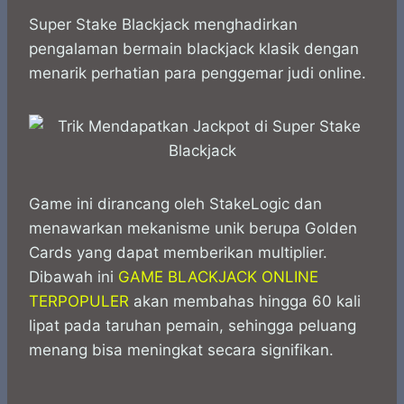
h
a
e
e
k
i
a
c
s
l
y
n
Super Stake Blackjack menghadirkan
t
e
s
e
p
e
pengalaman bermain blackjack klasik dengan
s
b
e
g
e
menarik perhatian para penggemar judi online.
A
o
n
r
p
o
g
a
p
k
e
m
r
Game ini dirancang oleh StakeLogic dan
menawarkan mekanisme unik berupa Golden
Cards yang dapat memberikan multiplier.
Dibawah ini
GAME BLACKJACK ONLINE
TERPOPULER
akan membahas hingga 60 kali
lipat pada taruhan pemain, sehingga peluang
menang bisa meningkat secara signifikan.