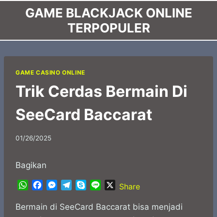
Skip
GAME BLACKJACK ONLINE
to
TERPOPULER
content
GAME CASINO ONLINE
Trik Cerdas Bermain Di
SeeCard Baccarat
01/26/2025
Bagikan
W
F
M
T
S
L
X
Share
h
a
e
e
k
i
a
c
s
l
y
n
Bermain di SeeCard Baccarat bisa menjadi