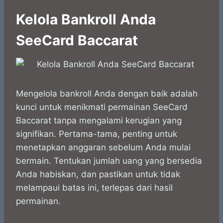
Kelola Bankroll Anda
SeeCard Baccarat
Mengelola bankroll Anda dengan baik adalah
kunci untuk menikmati permainan SeeCard
Baccarat tanpa mengalami kerugian yang
signifikan. Pertama-tama, penting untuk
menetapkan anggaran sebelum Anda mulai
bermain. Tentukan jumlah uang yang bersedia
Anda habiskan, dan pastikan untuk tidak
melampaui batas ini, terlepas dari hasil
permainan.