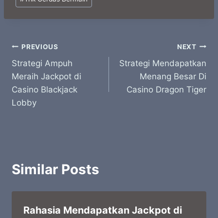
Post
PREVIOUS
NEXT
Strategi Ampuh
Strategi Mendapatkan
navigation
Meraih Jackpot di
Menang Besar Di
Casino Blackjack
Casino Dragon Tiger
Lobby
Similar Posts
Rahasia Mendapatkan Jackpot di