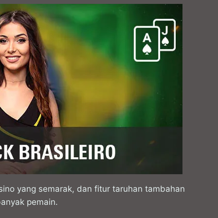
asino yang semarak, dan fitur taruhan tambahan
 banyak pemain.