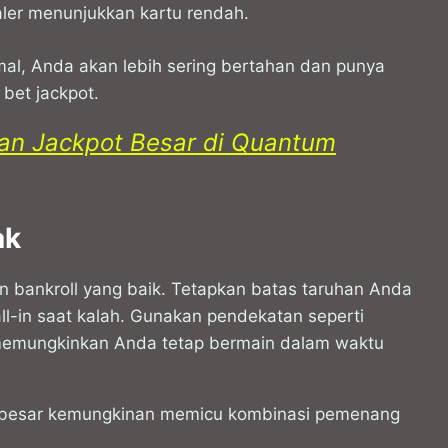
ler menunjukkan kartu rendah.
al, Anda akan lebih sering bertahan dan punya
bet jackpot.
n Jackpot Besar di Quantum
ak
n bankroll yang baik. Tetapkan batas taruhan Anda
l-in saat kalah. Gunakan pendekatan seperti
g memungkinkan Anda tetap bermain dalam waktu
n besar kemungkinan memicu kombinasi pemenang