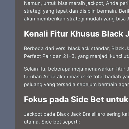
Namun, untuk bisa meraih jackpot, Anda perl
strategi yang tepat dan disiplin bermain. Beri
akan memberikan strategi mudah yang bisa
Kenali Fitur Khusus Black J
Berbeda dari versi blackjack standar, Black J
Perfect Pair dan 21+3, yang menjadi kunci 
Selain itu, beberapa meja menawarkan fitur J
taruhan Anda akan masuk ke total hadiah yan
peluang yang tersedia sebelum bermain aga
Fokus pada Side Bet untuk
Jackpot pada Black Jack Braisiliero sering ka
utama. Side bet seperti: