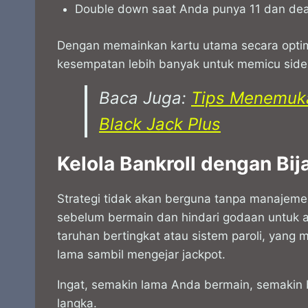
Double down saat Anda punya 11 dan dea
Dengan memainkan kartu utama secara optim
kesempatan lebih banyak untuk memicu side 
Baca Juga:
Tips Menemuka
Black Jack Plus
Kelola Bankroll dengan Bij
Strategi tidak akan berguna tanpa manajeme
sebelum bermain dan hindari godaan untuk al
taruhan bertingkat atau sistem paroli, yan
lama sambil mengejar jackpot.
Ingat, semakin lama Anda bermain, semaki
langka.