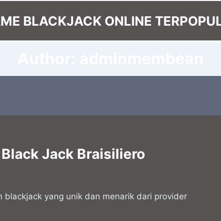
ME BLACKJACK ONLINE TERPOPU
Author: adminmembean
Black Jack Braisiliero
an blackjack yang unik dan menarik dari provider